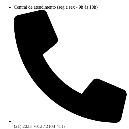
Ir
Central de atendimento (seg a sex - 9h às 18h)
para
o
conteúdo
(21) 2038-7013 / 2103-4117