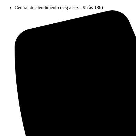
Ir
Central de atendimento (seg a sex - 9h às 18h)
para
o
conteúdo