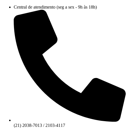
Ir
Central de atendimento (seg a sex - 9h às 18h)
para
o
conteúdo
(21) 2038-7013 / 2103-4117