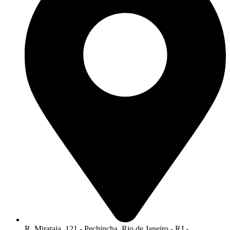
R. Mirataia, 121 - Pechincha, Rio de Janeiro - RJ -