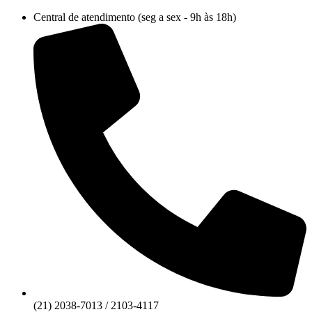
Ir
Central de atendimento (seg a sex - 9h às 18h)
para
o
conteúdo
(21) 2038-7013 / 2103-4117