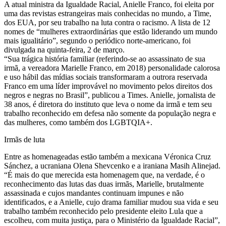
A atual ministra da Igualdade Racial, Anielle Franco, foi eleita por
uma das revistas estrangeiras mais conhecidas no mundo, a Time,
dos EUA, por seu trabalho na luta contra o racismo. A lista de 12
nomes de “mulheres extraordinárias que estão liderando um mundo
mais igualitário”, segundo o periódico norte-americano, foi
divulgada na quinta-feira, 2 de março.
“Sua trágica história familiar (referindo-se ao assassinato de sua
irmã, a vereadora Marielle Franco, em 2018) personalidade calorosa
e uso hábil das mídias sociais transformaram a outrora reservada
Franco em uma líder improvável no movimento pelos direitos dos
negros e negras no Brasil”, publicou a Times. Anielle, jornalista de
38 anos, é diretora do instituto que leva o nome da irmã e tem seu
trabalho reconhecido em defesa não somente da população negra e
das mulheres, como também dos LGBTQIA+.
Irmãs de luta
Entre as homenageadas estão também a mexicana Véronica Cruz
Sánchez, a ucraniana Olena Shevcenko e a iraniana Masih Alinejad.
“É mais do que merecida esta homenagem que, na verdade, é o
reconhecimento das lutas das duas irmãs, Marielle, brutalmente
assassinada e cujos mandantes continuam impunes e não
identificados, e a Anielle, cujo drama familiar mudou sua vida e seu
trabalho também reconhecido pelo presidente eleito Lula que a
escolheu, com muita justiça, para o Ministério da Igualdade Racial”,