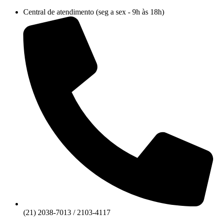
Ir
Central de atendimento (seg a sex - 9h às 18h)
para
o
conteúdo
(21) 2038-7013 / 2103-4117