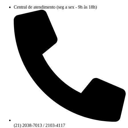
Ir
Central de atendimento (seg a sex - 9h às 18h)
para
o
conteúdo
(21) 2038-7013 / 2103-4117