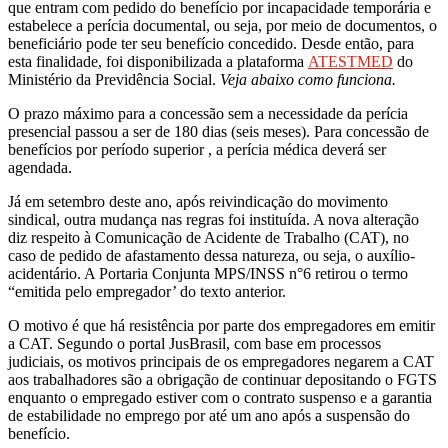
que entram com pedido do benefício por incapacidade temporária e
estabelece a perícia documental, ou seja, por meio de documentos, o
beneficiário pode ter seu benefício concedido. Desde então, para
esta finalidade, foi disponibilizada a plataforma
ATESTMED
do
Ministério da Previdência Social.
Veja abaixo como funciona.
O prazo máximo para a concessão sem a necessidade da perícia
presencial passou a ser de 180 dias (seis meses). Para concessão de
benefícios por período superior , a perícia médica deverá ser
agendada.
Já em setembro deste ano, após reivindicação do movimento
sindical, outra mudança nas regras foi instituída. A nova alteração
diz respeito à Comunicação de Acidente de Trabalho (CAT), no
caso de pedido de afastamento dessa natureza, ou seja, o auxílio-
acidentário. A Portaria Conjunta MPS/INSS n°6 retirou o termo
“emitida pelo empregador’ do texto anterior.
O motivo é que há resistência por parte dos empregadores em emitir
a CAT. Segundo o portal JusBrasil, com base em processos
judiciais, os motivos principais de os empregadores negarem a CAT
aos trabalhadores são a obrigação de continuar depositando o FGTS
enquanto o empregado estiver com o contrato suspenso e a garantia
de estabilidade no emprego por até um ano após a suspensão do
benefício.