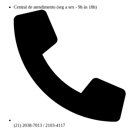
Ir
Central de atendimento (seg a sex - 9h às 18h)
para
o
conteúdo
(21) 2038-7013 / 2103-4117