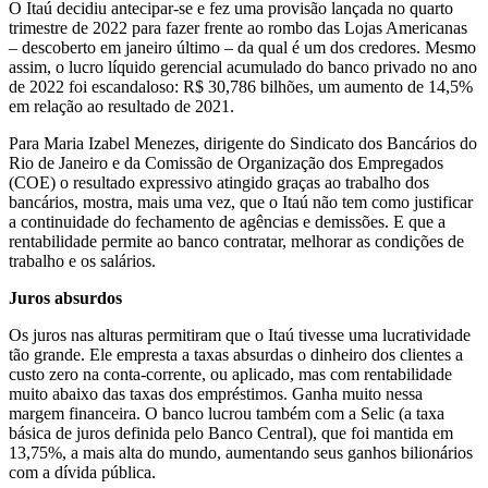
O Itaú decidiu antecipar-se e fez uma provisão lançada no quarto
trimestre de 2022 para fazer frente ao rombo das Lojas Americanas
– descoberto em janeiro último – da qual é um dos credores. Mesmo
assim, o lucro líquido gerencial acumulado do banco privado no ano
de 2022 foi escandaloso: R$ 30,786 bilhões, um aumento de 14,5%
em relação ao resultado de 2021.
Para Maria Izabel Menezes, dirigente do Sindicato dos Bancários do
Rio de Janeiro e da Comissão de Organização dos Empregados
(COE) o resultado expressivo atingido graças ao trabalho dos
bancários, mostra, mais uma vez, que o Itaú não tem como justificar
a continuidade do fechamento de agências e demissões. E que a
rentabilidade permite ao banco contratar, melhorar as condições de
trabalho e os salários.
Juros absurdos
Os juros nas alturas permitiram que o Itaú tivesse uma lucratividade
tão grande. Ele empresta a taxas absurdas o dinheiro dos clientes a
custo zero na conta-corrente, ou aplicado, mas com rentabilidade
muito abaixo das taxas dos empréstimos. Ganha muito nessa
margem financeira. O banco lucrou também com a Selic (a taxa
básica de juros definida pelo Banco Central), que foi mantida em
13,75%, a mais alta do mundo, aumentando seus ganhos bilionários
com a dívida pública.