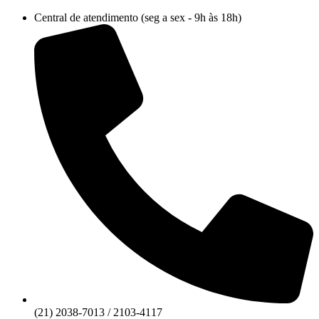
Ir
Central de atendimento (seg a sex - 9h às 18h)
para
o
conteúdo
(21) 2038-7013 / 2103-4117