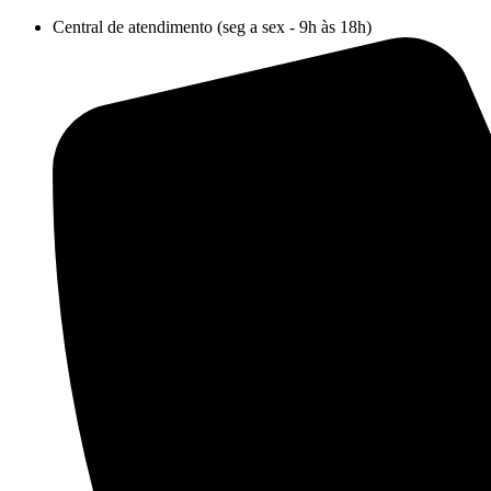
Ir
Central de atendimento (seg a sex - 9h às 18h)
para
o
conteúdo