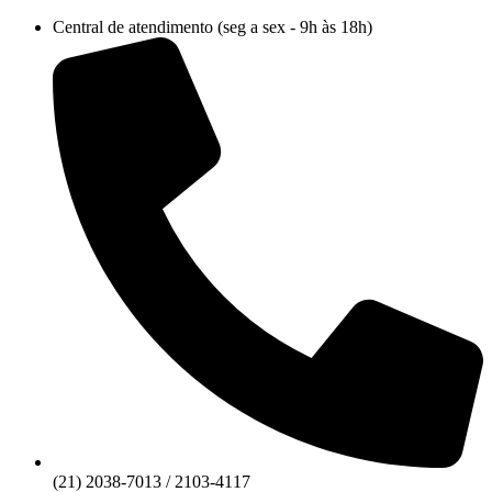
Ir
Central de atendimento (seg a sex - 9h às 18h)
para
o
conteúdo
(21) 2038-7013 / 2103-4117