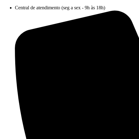
Ir
Central de atendimento (seg a sex - 9h às 18h)
para
o
conteúdo