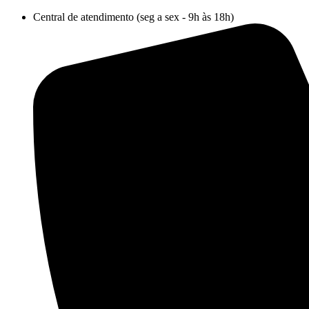
Ir
Central de atendimento (seg a sex - 9h às 18h)
para
o
conteúdo