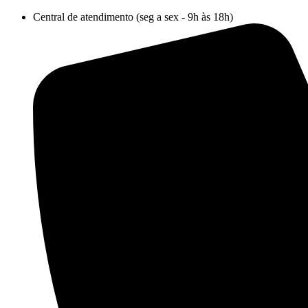
Ir
Central de atendimento (seg a sex - 9h às 18h)
para
o
conteúdo