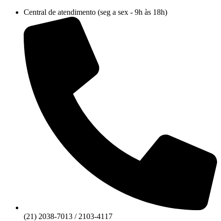
Ir
Central de atendimento (seg a sex - 9h às 18h)
para
o
conteúdo
(21) 2038-7013 / 2103-4117