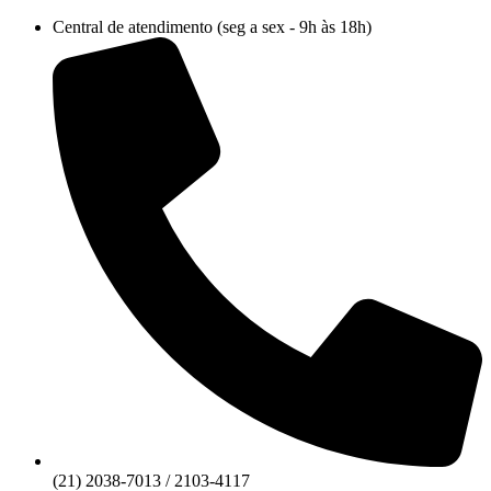
Ir
Central de atendimento (seg a sex - 9h às 18h)
para
o
conteúdo
(21) 2038-7013 / 2103-4117