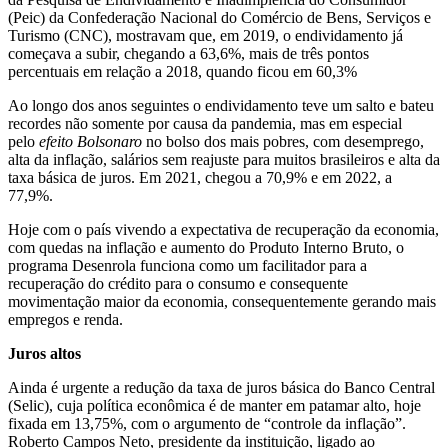
(Peic) da Confederação Nacional do Comércio de Bens, Serviços e
Turismo (CNC), mostravam que, em 2019, o endividamento já
começava a subir, chegando a 63,6%, mais de três pontos
percentuais em relação a 2018, quando ficou em 60,3%
Ao longo dos anos seguintes o endividamento teve um salto e bateu
recordes não somente por causa da pandemia, mas em especial
pelo
efeito Bolsonaro
no bolso dos mais pobres, com desemprego,
alta da inflação, salários sem reajuste para muitos brasileiros e alta da
taxa básica de juros. Em 2021, chegou a 70,9% e em 2022, a
77,9%.
Hoje com o país vivendo a expectativa de recuperação da economia,
com quedas na inflação e aumento do Produto Interno Bruto, o
programa Desenrola funciona como um facilitador para a
recuperação do crédito para o consumo e consequente
movimentação maior da economia, consequentemente gerando mais
empregos e renda.
Juros altos
Ainda é urgente a redução da taxa de juros básica do Banco Central
(Selic), cuja política econômica é de manter em patamar alto, hoje
fixada em 13,75%, com o argumento de “controle da inflação”.
Roberto Campos Neto, presidente da instituição, ligado ao