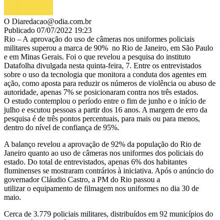
O Dia
redacao@odia.com.br
Publicado 07/07/2022 19:23
Rio – A aprovação do uso de câmeras nos uniformes policiais
militares superou a marca de 90% no Rio de Janeiro, em São Paulo
e em Minas Gerais. Foi o que revelou a pesquisa do instituto
Datafolha divulgada nesta quinta-feira, 7. Entre os entrevistados
sobre o uso da tecnologia que monitora a conduta dos agentes em
ação, como aposta para reduzir os números de violência ou abuso de
autoridade, apenas 7% se posicionaram contra nos três estados.
O estudo contemplou o período entre o fim de junho e o início de
julho e escutou pessoas a partir dos 16 anos. A margem de erro da
pesquisa é de três pontos percentuais, para mais ou para menos,
dentro do nível de confiança de 95%.
A balanço revelou a aprovação de 92% da população do Rio de
Janeiro quanto ao uso de câmeras nos uniformes dos policiais do
estado. Do total de entrevistados, apenas 6% dos habitantes
fluminenses se mostraram contrários à iniciativa. Após o anúncio do
governador Cláudio Castro, a PM do Rio passou a
utilizar o equipamento de filmagem nos uniformes no dia 30 de
maio.
Cerca de 3.779 policiais militares, distribuídos em 92 municípios do