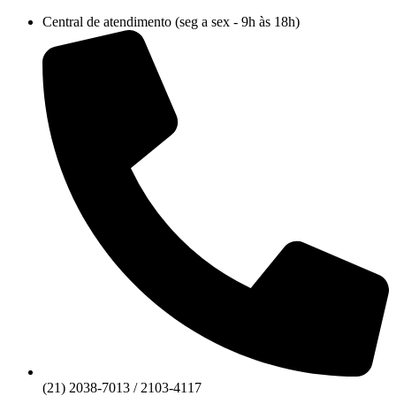
Ir
Central de atendimento (seg a sex - 9h às 18h)
para
o
conteúdo
(21) 2038-7013 / 2103-4117