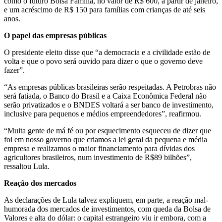
como o futuro Bolsa Família, no valor de R$ 600, a partir de janeiro,
e um acréscimo de R$ 150 para famílias com crianças de até seis
anos.
O papel das empresas públicas
O presidente eleito disse que “a democracia e a civilidade estão de
volta e que o povo será ouvido para dizer o que o governo deve
fazer”.
“As empresas públicas brasileiras serão respeitadas. A Petrobras não
será fatiada, o Banco do Brasil e a Caixa Econômica Federal não
serão privatizados e o BNDES voltará a ser banco de investimento,
inclusive para pequenos e médios empreendedores”, reafirmou.
“Muita gente de má fé ou por esquecimento esqueceu de dizer que
foi em nosso governo que criamos a lei geral da pequena e média
empresa e realizamos o maior financiamento para dívidas dos
agricultores brasileiros, num investimento de R$89 bilhões”,
ressaltou Lula.
Reação dos mercados
As declarações de Lula talvez expliquem, em parte, a reação mal-
humorada dos mercados de investimentos, com queda da Bolsa de
Valores e alta do dólar: o capital estrangeiro viu ir embora, com a