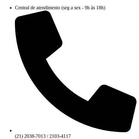
Ir
Central de atendimento (seg a sex - 9h às 18h)
para
o
conteúdo
(21) 2038-7013 / 2103-4117