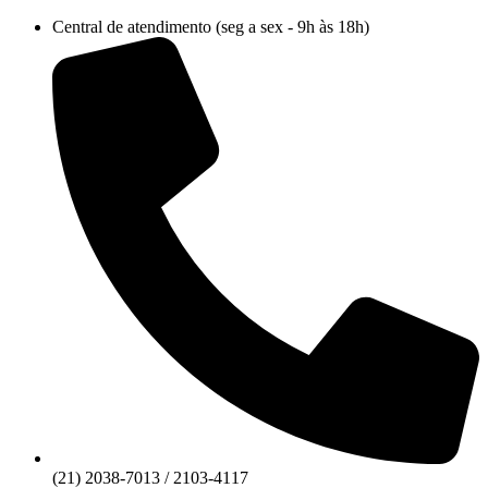
Ir
Central de atendimento (seg a sex - 9h às 18h)
para
o
conteúdo
(21) 2038-7013 / 2103-4117