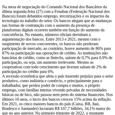
Na mesa de negociação do Comando Nacional dos Bancários da
última segunda-feira (27) com a Fenaban (Federação Nacional dos
Bancos) foram debatidos emprego, terceirizações e os impactos da
tecnologia no trabalho do setor. Os bancos alegam que as mudanças
nas formas de contratação com o aumento da presença de
plataformas digitais ocorrem também em função do aumento da
concorrência. No entanto, números oficiais derrubam a
argumentação dos bancos. Entre 2013 e 2021, mesmo com o
surgimento de novos concorrentes, os bancos não perderam
participação de mercado, ao contrário, houve aumento de 86% para
87% na participação nas operações de crédito. As instituições não
bancárias de crédito, como as fintechs, saíram de 0,7% para 0,9% de
participação, ou seja, um aumento irrelevante. Mesmo as
cooperativas com todo crescimento que tiveram saíram de 2% de
participação no crédito para 6%.
A recessão econômica que afeta o país trazendo prejuízo para o setor
produtivo, como indústria e comércio, e principalmente para o
trabalhador, que perdeu poder de compra e muitos, o próprio
emprego, com famílias inteiras vivendo privadas de necessidades
básicas ou de bico, não passou nem perto do sistema financeiro. Nos
últimos 10 anos, o lucro dos bancos cresceu 15% acima da inflação.
Em 2021, os cinco maiores bancos do país (Caixa, BB, Itaú,
Bradesco e Santander) lucraram R$ 107,7 bilhões, 34,1% maior do
que no ano anterior. No primeiro trimestre de 2022, o montante