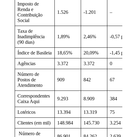
Imposto de
Renda e
1.526
-1.201
–
Contribuição
Social
Taxa de
Inadimplência
1,89%
2,46%
-0,57 p.p.
(90 dias)
Índice de Basileia
18,65%
20,09%
-1,45 p.p.
Agências
3.372
3.372
0
Número de
Postos de
909
842
67
Atendimento
Correspondentes
9.293
8.909
384
Caixa Aqui
Lotéricos
13.394
13.319
75
Clientes (em mil)
148.984
145.730
3.254
Número de
86.901
84.262
2.639