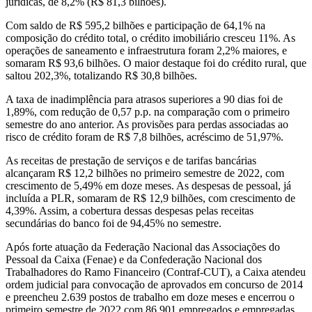
jurídicas, de 8,2% (R$ 81,3 bilhões).
Com saldo de R$ 595,2 bilhões e participação de 64,1% na
composição do crédito total, o crédito imobiliário cresceu 11%. As
operações de saneamento e infraestrutura foram 2,2% maiores, e
somaram R$ 93,6 bilhões. O maior destaque foi do crédito rural, que
saltou 202,3%, totalizando R$ 30,8 bilhões.
A taxa de inadimplência para atrasos superiores a 90 dias foi de
1,89%, com redução de 0,57 p.p. na comparação com o primeiro
semestre do ano anterior. As provisões para perdas associadas ao
risco de crédito foram de R$ 7,8 bilhões, acréscimo de 51,97%.
As receitas de prestação de serviços e de tarifas bancárias
alcançaram R$ 12,2 bilhões no primeiro semestre de 2022, com
crescimento de 5,49% em doze meses. As despesas de pessoal, já
incluída a PLR, somaram de R$ 12,9 bilhões, com crescimento de
4,39%. Assim, a cobertura dessas despesas pelas receitas
secundárias do banco foi de 94,45% no semestre.
Após forte atuação da Federação Nacional das Associações do
Pessoal da Caixa (Fenae) e da Confederação Nacional dos
Trabalhadores do Ramo Financeiro (Contraf-CUT), a Caixa atendeu
ordem judicial para convocação de aprovados em concurso de 2014
e preencheu 2.639 postos de trabalho em doze meses e encerrou o
primeiro semestre de 2022 com 86.901 empregados e empregadas.