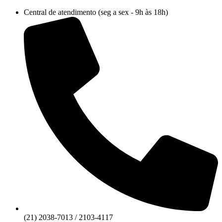
Ir
Central de atendimento (seg a sex - 9h às 18h)
para
o
conteúdo
(21) 2038-7013 / 2103-4117