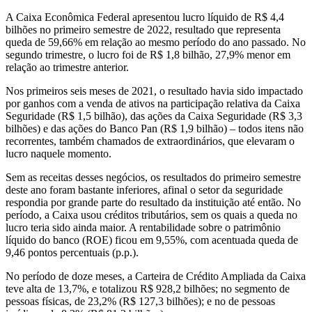
A Caixa Econômica Federal apresentou lucro líquido de R$ 4,4
bilhões no primeiro semestre de 2022, resultado que representa
queda de 59,66% em relação ao mesmo período do ano passado. No
segundo trimestre, o lucro foi de R$ 1,8 bilhão, 27,9% menor em
relação ao trimestre anterior.
Nos primeiros seis meses de 2021, o resultado havia sido impactado
por ganhos com a venda de ativos na participação relativa da Caixa
Seguridade (R$ 1,5 bilhão), das ações da Caixa Seguridade (R$ 3,3
bilhões) e das ações do Banco Pan (R$ 1,9 bilhão) – todos itens não
recorrentes, também chamados de extraordinários, que elevaram o
lucro naquele momento.
Sem as receitas desses negócios, os resultados do primeiro semestre
deste ano foram bastante inferiores, afinal o setor da seguridade
respondia por grande parte do resultado da instituição até então. No
período, a Caixa usou créditos tributários, sem os quais a queda no
lucro teria sido ainda maior. A rentabilidade sobre o patrimônio
líquido do banco (ROE) ficou em 9,55%, com acentuada queda de
9,46 pontos percentuais (p.p.).
No período de doze meses, a Carteira de Crédito Ampliada da Caixa
teve alta de 13,7%, e totalizou R$ 928,2 bilhões; no segmento de
pessoas físicas, de 23,2% (R$ 127,3 bilhões); e no de pessoas