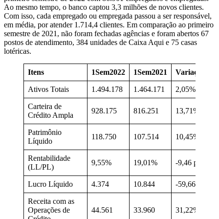
Ao mesmo tempo, o banco captou 3,3 milhões de novos clientes.
Com isso, cada empregado ou empregada passou a ser responsável,
em média, por atender 1.714,4 clientes. Em comparação ao primeiro
semestre de 2021, não foram fechadas agências e foram abertos 67
postos de atendimento, 384 unidades de Caixa Aqui e 75 casas
lotéricas.
Itens
1Sem2022
1Sem2021
Variação
Ativos Totais
1.494.178
1.464.171
2,05%
Carteira de
928.175
816.251
13,71%
Crédito Ampla
Patrimônio
118.750
107.514
10,45%
Líquido
Rentabilidade
9,55%
19,01%
-9,46 p.p.
(LL/PL)
Lucro Líquido
4.374
10.844
-59,66%
Receita com as
Operações de
44.561
33.960
31,22%
Crédito