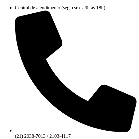
Ir
Central de atendimento (seg a sex - 9h às 18h)
para
o
conteúdo
(21) 2038-7013 / 2103-4117