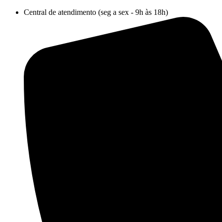
Ir
Central de atendimento (seg a sex - 9h às 18h)
para
o
conteúdo