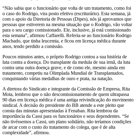
“Não sabia que o funcionário que volta de um tratamento, como foi
o caso do Rodrigo, vira posto efetivo (escriturário). Esta semana, já
com o apoio da Diretoria de Pessoas (Dipes), nós já aprovamos que
pessoas que estiverem na mesma situação que o Rodrigo, vão voltar
para o seu cargo comissionado. Ele, inclusive, já está comissionado
esta semana”, afirmou Caffarelli. Referia-se ao funcionário Rodrigo
Machado, que tinha leucemia, e ficou em licença médica durante
anos, tendo perdido a comissão.
Poucos minutos antes, o próprio Rodrigo contou a sua história de
luta contra a doença. Do transplante da medula de sua irmã, da luta
contra uma outra doença grave, e de como ele, mesmo ainda em
tratamento, competiu na Olimpíada Mundial de Transplantados,
conquistando várias medalhas de ouro e prata, na natação.
A diretora do Sindicato e integrante da Comissão de Empresa, Rita
Mota, lembrou que o não descomissionamento de quem ultrapassa
90 dias em licença médica é uma antiga reivindicação do movimento
sindical. A decisão do presidente do BB atende a este pleito que
consta das minutas apresentadas à Fenaban. Rita lembrou da
importância da Cassi para os funcionários e seus dependentes. “Se
não tivéssemos a Cassi, um plano solidário, não teríamos condições
de arcar com o custo do tratamento do colega, que é de alta
complexidade”, afirmou.