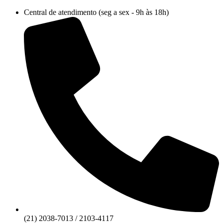
Ir
Central de atendimento (seg a sex - 9h às 18h)
para
o
conteúdo
(21) 2038-7013 / 2103-4117