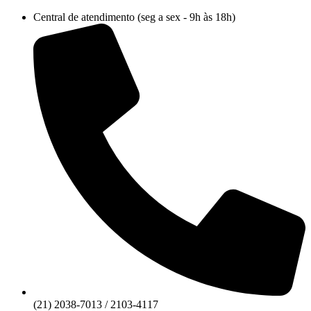
Ir
Central de atendimento (seg a sex - 9h às 18h)
para
o
conteúdo
(21) 2038-7013 / 2103-4117