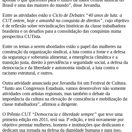
Brasil e uma das maiores do mundo”, disse Juvandia.
Entre as atividades estão o
Ciclo de Debates “40 anos de luta: a
CUT ontem, hoje e amanhã na conquista de direitos”,
cujo objetivo
é de reflexão sobre reivindicações históricas da classe trabalhadora
brasileira e os desafios para a consolidação das conquistas numa
perspectiva CUTista.
Entre os temas a serem abordados estão o papel das mulheres na
construção da organização sindical, a luta contra a fome e a defesa
da segurança e soberania alimentar, a emergência climática e a
transição justa, direito à previdência e seguridade social, a defesa da
democracia e da liberdade e autonomia sindical, a luta contra o
racismo estrutural, e outros.
Outra atividade anunciada por Juvandia foi um Festival de Cultura.
“Junto aos Congressos Estaduais, vamos desenvolver não somente
atividades com artistas regionais, mas também o debate da
importância da cultura na elevação de consciência e mobilização da
classe trabalhadora”, afirmou a dirigente.
O Prêmio CUT “
Democracia e liberdade sempre”
que teve uma
primeira edição em 2011, terá sua 3ª edição, e terá novamente por
objetivo premiar mulheres, homens e instituições que dedicaram e
dedicam sua jornada na defesa da dignidade humana e para isso,