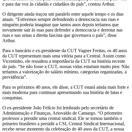
e para dar voz às cidadãs e cidadãos do país”, contou Arthur.
O dirigente ainda traçou um paralelo entre aquele tempo e os dias
atuais. “Estivemos sempre defendendo a democracia nas ruas e
ninguém poderia imaginar que tantos anos depois teríamos que
novamente sair às ruas para defender a democracia e derrotar nas
ruas e nas urnas a direita fascista que governava o país”, disse
Arthur.
Para o bancário e ex-presidente da CUT Vagner Freitas, os 40 anos
da CUT representam mais uma vitória para a Central. Assim como
Vicentinho, ele ressaltou a importância da CUT na história recente
do país. “Se não fosse a CUT, nossas vidas estariam muito pior. Não
teríamos a valorização do salário mínimo, categorias organizadas, a
previdência”.
Para os próximos 40 anos, ele disse, a CUT estará ainda mais forte e
mais moderna para continuar apresentando sua história de lutas e
conquistas.
O ex-presidente João Felício foi lembrado pelo secretário de
Administração e Finanças, Ariovaldo de Camargo. “O priomeiro
professor a presidir uma central sindical. Ele se tornou também o
primeiro brasileiro a presidir a CSI, Central Sindical Internacional,
recebe nesse momento da celebração de 40 anos da CUT, a nossa