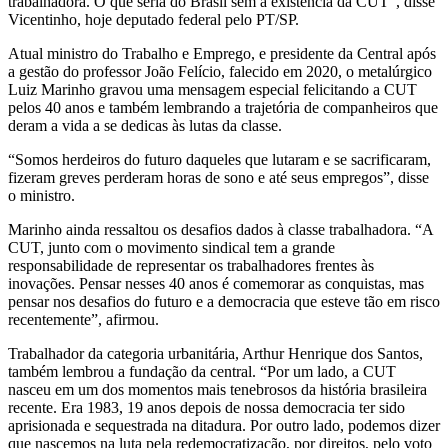
trabalhadora. O que seria do Brasil sem a existência da CUT”, disse
Vicentinho, hoje deputado federal pelo PT/SP.
Atual ministro do Trabalho e Emprego, e presidente da Central após
a gestão do professor João Felício, falecido em 2020, o metalúrgico
Luiz Marinho gravou uma mensagem especial felicitando a CUT
pelos 40 anos e também lembrando a trajetória de companheiros que
deram a vida a se dedicas às lutas da classe.
“Somos herdeiros do futuro daqueles que lutaram e se sacrificaram,
fizeram greves perderam horas de sono e até seus empregos”, disse
o ministro.
Marinho ainda ressaltou os desafios dados à classe trabalhadora. “A
CUT, junto com o movimento sindical tem a grande
responsabilidade de representar os trabalhadores frentes às
inovações. Pensar nesses 40 anos é comemorar as conquistas, mas
pensar nos desafios do futuro e a democracia que esteve tão em risco
recentemente”, afirmou.
Trabalhador da categoria urbanitária, Arthur Henrique dos Santos,
também lembrou a fundação da central. “Por um lado, a CUT
nasceu em um dos momentos mais tenebrosos da história brasileira
recente. Era 1983, 19 anos depois de nossa democracia ter sido
aprisionada e sequestrada na ditadura. Por outro lado, podemos dizer
que nascemos na luta pela redemocratização, por direitos, pelo voto