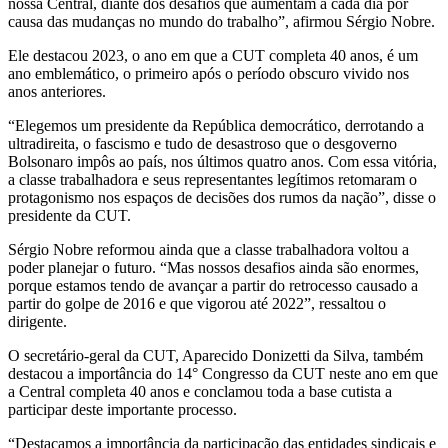
nossa Central, diante dos desafios que aumentam a cada dia por
causa das mudanças no mundo do trabalho”, afirmou Sérgio Nobre.
Ele destacou 2023, o ano em que a CUT completa 40 anos, é um
ano emblemático, o primeiro após o período obscuro vivido nos
anos anteriores.
“Elegemos um presidente da República democrático, derrotando a
ultradireita, o fascismo e tudo de desastroso que o desgoverno
Bolsonaro impôs ao país, nos últimos quatro anos. Com essa vitória,
a classe trabalhadora e seus representantes legítimos retomaram o
protagonismo nos espaços de decisões dos rumos da nação”, disse o
presidente da CUT.
Sérgio Nobre reformou ainda que a classe trabalhadora voltou a
poder planejar o futuro. “Mas nossos desafios ainda são enormes,
porque estamos tendo de avançar a partir do retrocesso causado a
partir do golpe de 2016 e que vigorou até 2022”, ressaltou o
dirigente.
O secretário-geral da CUT, Aparecido Donizetti da Silva, também
destacou a importância do 14° Congresso da CUT neste ano em que
a Central completa 40 anos e conclamou toda a base cutista a
participar deste importante processo.
“Destacamos a importância da participação das entidades sindicais e