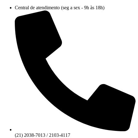
Ir
Central de atendimento (seg a sex - 9h às 18h)
para
o
conteúdo
(21) 2038-7013 / 2103-4117