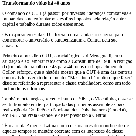
Transformando vidas há 40 anos
O comando da CUT já passou por diversas lideranças combativas e
preparadas para enfrentar os desafios impostos pela relação entre
capital e trabalho durante todos esses anos.
Os ex-presidentes da CUT fizeram uma saudação especial para
comemorar o aniversário e parabenizaram a Central pela sua
atuação.
Primeiro a presidir a CUT, o metalúrgico Jari Meneguelli, eu sua
saudação e ao lembrar fatos como a Constituinte de 1988, a redução
da jornada de trabalho de 48 para 44 horas e o impeachment de
Collor, reforçou que a história mostra que a CUT é uma das centrais
com mais lutas em todo o mundo. “Mas ainda há muito o que fazer”,
disse se referindo a representar a classe trabalhadora como um todo,
incluindo os informais.
Também metalúrgico, Vicente Paulo da Silva, o Vicentinho, disse se
sentir honrado em ter participado das primeiras assembleias para
realização da Conferência Nacional dos Trabalhadores (Conclat),
em 1981, na Praia Grande, e de ter presidido a Central.
“É maior da América Latina e uma das maiores do mundo e desde
aqueles tempos se mantém coerente com os interesses da classe