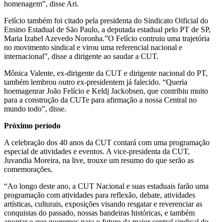
homenagem”, disse Ari.
Felício também foi citado pela presidenta do Sindicato Oificial do
Ensino Estadual de São Paulo, a deputada estadual pelo PT de SP,
Maria Izabel Azevedo Noronha.”O Felício contruiu uma trajetória
no movimento sindical e virou uma referencial nacional e
internacional”, disse a dirigente ao saudar a CUT.
Mônica Valente, ex-dirigente da CUT e dirigente nacional do PT,
também lembrou outro ex-presidentem já falecido. “Queria
hoemagenrar João Felício e Keldj Jackobsen, que contribiu muito
para a construção da CUTe para afirmação a nossa Central no
mundo todo”, disse.
Próximo período
A celebração dos 40 anos da CUT contará com uma programação
especial de atividades e eventos. A vice-presidenta da CUT,
Juvandia Moreira, na live, trouxe um resumo do que serão as
comemorações.
“Ao longo deste ano, a CUT Nacional e suas estaduais farão uma
programação com atividades para reflexão, debate, atividades
artísticas, culturais, exposições visando resgatar e reverenciar as
conquistas do passado, nossas bandeiras históricas, e também
apontar o que queremos para o futuro da maior central sindical do