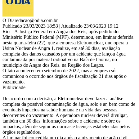
O Dia
redacao@odia.com.br
Publicado 23/03/2023 18:53 | Atualizado 23/03/2023 19:12
Rio – A Justiça Federal em Angra dos Reis, após pedido do
Ministério Público Federal (MPF), determinou, em liminar deferida
nesta quarta-feira (22), que a empresa Eletronuclear, que opera a
Usina Nuclear de Angra 1, realize, em até 30 dias, avaliação
completa dos danos causados por um acidente que lançou água
contaminada por material radioativo na Baía de Itaorna, no
município de Angra dos Reis, na Região dos Lagos.
O fato aconteceu em setembro de 2022, mas a empresa só
comunicou o ocorrido aos órgãos de fiscalização 21 dias após o
vazamento.
Publicidade
De acordo com a decisão, a Eletronuclear deve fazer a análise
completa da possível contaminação de água, solo e ar, bem como de
eventuais impactos na saúde humana e na vida das pessoas
decorrentes do vazamento. A operadora nuclear deverá divulgar,
também em 30 dias, informações sobre o acidente e sobre os
impactos, além de seguir as normas e licenças estabelecidas pelos
órgãos regulatórios.
A liminar foi concedida um dia após o ajuizamento de ação civil