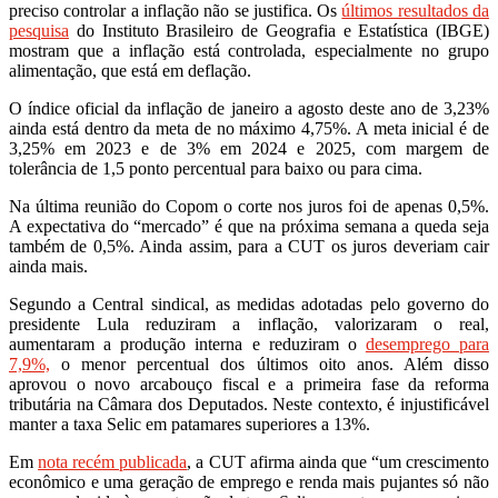
preciso controlar a inflação não se justifica. Os
últimos resultados da
pesquisa
do Instituto Brasileiro de Geografia e Estatística (IBGE)
mostram que a inflação está controlada, especialmente no grupo
alimentação, que está em deflação.
O índice oficial da inflação de janeiro a agosto deste ano de 3,23%
ainda está dentro da meta de no máximo 4,75%. A meta inicial é de
3,25% em 2023 e de 3% em 2024 e 2025, com margem de
tolerância de 1,5 ponto percentual para baixo ou para cima.
Na última reunião do Copom o corte nos juros foi de apenas 0,5%.
A expectativa do “mercado” é que na próxima semana a queda seja
também de 0,5%. Ainda assim, para a CUT os juros deveriam cair
ainda mais.
Segundo a Central sindical, as medidas adotadas pelo governo do
presidente Lula reduziram a inflação, valorizaram o real,
aumentaram a produção interna e reduziram o
desemprego para
7,9%,
o menor percentual dos últimos oito anos. Além disso
aprovou o novo arcabouço fiscal e a primeira fase da reforma
tributária na Câmara dos Deputados. Neste contexto, é injustificável
manter a taxa Selic em patamares superiores a 13%.
Em
nota recém publicada
, a CUT afirma ainda que “um crescimento
econômico e uma geração de emprego e renda mais pujantes só não