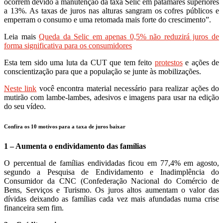
ocorrem devido à manutenção da taxa Selic em patamares superiores
a 13%. As taxas de juros nas alturas sangram os cofres públicos e
emperram o consumo e uma retomada mais forte do crescimento”.
Leia mais
Queda da Selic em apenas 0,5% não reduzirá juros de
forma significativa para os consumidores
Esta tem sido uma luta da CUT que tem feito
protestos
e ações de
conscientização para que a população se junte às mobilizações.
Neste link
você encontra material necessário para realizar ações do
mutirão com lambe-lambes, adesivos e imagens para usar na edição
do seu vídeo.
Confira os 10 motivos para a taxa de juros baixar
1 – Aumenta o endividamento das famílias
O percentual de famílias endividadas ficou em 77,4% em agosto,
segundo a Pesquisa de Endividamento e Inadimplência do
Consumidor da CNC (Confederação Nacional do Comércio de
Bens, Serviços e Turismo. Os juros altos aumentam o valor das
dívidas deixando as famílias cada vez mais afundadas numa crise
financeira sem fim.