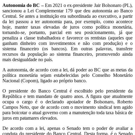
Autonomia do BC –
Em 2021 o ex-presidente Jair Bolsonaro (PL),
sancionou a Lei Complementar 179 que deu autonomia ao Banco
Central. Se antes a instituição era subordinada ao executivo, a partir
da lei passou a ter autonomia para, por exemplo, como acontece
hoje, manter taxas elevadas de juros como política monetária,
tornando-se, portanto, parcial em seu posicionamento, já que
penaliza a classe trabalhadora e favorece os rentistas (aqueles que
ganham dinheiro com investimentos e não com produção) e o
sistema financeiro (os bancos). Em outras palavras, transfere
recursos da população ao sistema financeiro, promovendo ainda
mais desigualdade no país.
A autonomia, de acordo com a lei, dá poder ao BC que as metas da
política monetária sejam estabelecidas pelo Conselho Monetário
Nacional (Copom), ligado ao próprio banco.
O presidente do Banco Central é escolhido pelo presidente da
República e tem mandato de quatro anos. A figura que atualmente
ocupa o cargo é o declarado apoiador de Bolsonaro, Roberto
Campos Neto, que de acordo com o movimento sindical tem agido
para boicotar o atual governo com a manutenção toda taxa básica de
juros em patamares elevados.
De acordo com a lei, apenas o Senado tem o poder de avaliar a
conduta do presidente do Banco Central. Desta forma, é o Senado