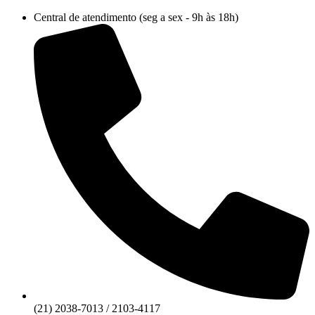
Ir
Central de atendimento (seg a sex - 9h às 18h)
para
o
conteúdo
(21) 2038-7013 / 2103-4117