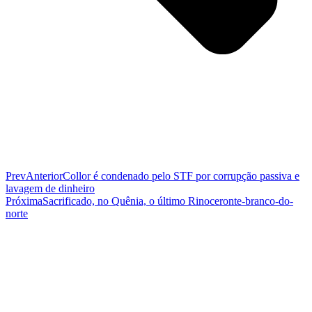
Prev
Anterior
Collor é condenado pelo STF por corrupção passiva e
lavagem de dinheiro
Próxima
Sacrificado, no Quênia, o último Rinoceronte-branco-do-
norte