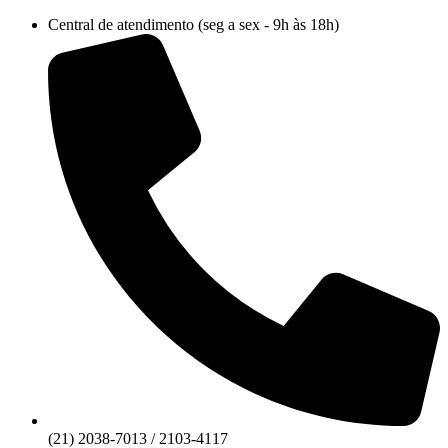
Ir
Central de atendimento (seg a sex - 9h às 18h)
para
o
conteúdo
(21) 2038-7013 / 2103-4117