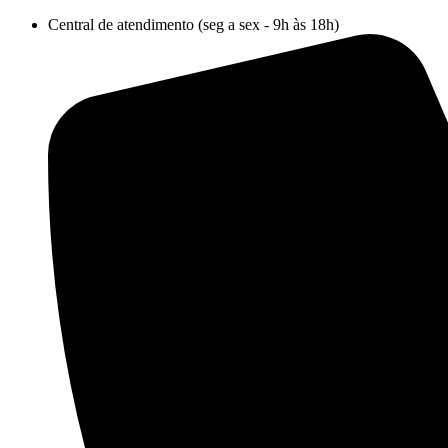
Ir
Central de atendimento (seg a sex - 9h às 18h)
para
o
conteúdo