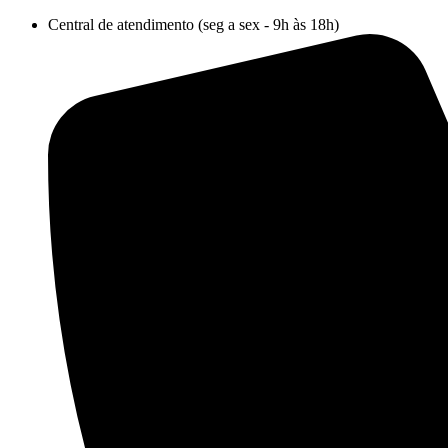
Ir
Central de atendimento (seg a sex - 9h às 18h)
para
o
conteúdo