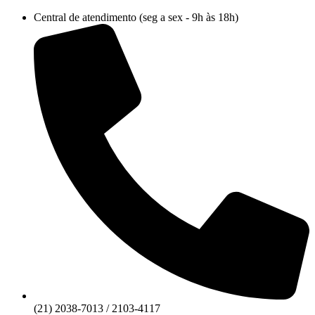
Ir
Central de atendimento (seg a sex - 9h às 18h)
para
o
conteúdo
(21) 2038-7013 / 2103-4117