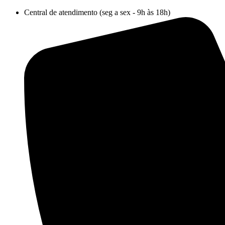
Ir
Central de atendimento (seg a sex - 9h às 18h)
para
o
conteúdo