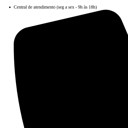
Ir
Central de atendimento (seg a sex - 9h às 18h)
para
o
conteúdo