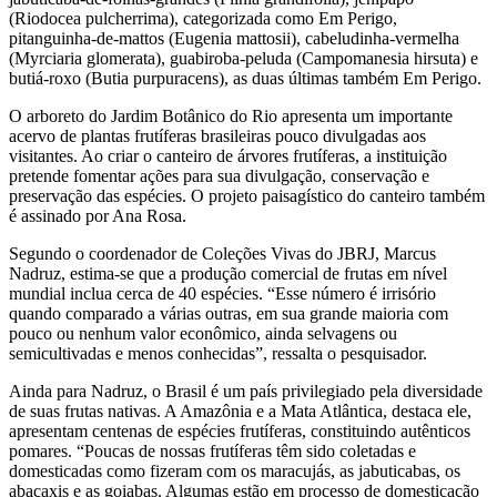
(Riodocea pulcherrima), categorizada como Em Perigo,
pitanguinha-de-mattos (Eugenia mattosii), cabeludinha-vermelha
(Myrciaria glomerata), guabiroba-peluda (Campomanesia hirsuta) e
butiá-roxo (Butia purpuracens), as duas últimas também Em Perigo.
O arboreto do Jardim Botânico do Rio apresenta um importante
acervo de plantas frutíferas brasileiras pouco divulgadas aos
visitantes. Ao criar o canteiro de árvores frutíferas, a instituição
pretende fomentar ações para sua divulgação, conservação e
preservação das espécies. O projeto paisagístico do canteiro também
é assinado por Ana Rosa.
Segundo o coordenador de Coleções Vivas do JBRJ, Marcus
Nadruz, estima-se que a produção comercial de frutas em nível
mundial inclua cerca de 40 espécies. “Esse número é irrisório
quando comparado a várias outras, em sua grande maioria com
pouco ou nenhum valor econômico, ainda selvagens ou
semicultivadas e menos conhecidas”, ressalta o pesquisador.
Ainda para Nadruz, o Brasil é um país privilegiado pela diversidade
de suas frutas nativas. A Amazônia e a Mata Atlântica, destaca ele,
apresentam centenas de espécies frutíferas, constituindo autênticos
pomares. “Poucas de nossas frutíferas têm sido coletadas e
domesticadas como fizeram com os maracujás, as jabuticabas, os
abacaxis e as goiabas. Algumas estão em processo de domesticação