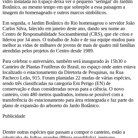
vidro instalada no Espaço deixa ver o pequeno ‘seringal’ do Jardim
Botânico, ao mesmo tempo em que sobrepõe a essa paisagem a
imagem do homenageado e outros marcos simbólicos.
Em seguida, o Jardim Botânico do Rio homenageou o servidor João
Carlos Silva, falecido em janeiro deste ano, dando seu nome ao
Centro de Responsabilidade Socioambiental (CRS), que ele criou e
liderou por 34 anos. O trabalho de João e de sua equipe mudou para
melhor as vidas de milhares de jovens de mais de quatro mil famílias
atendidas pelos projetos do Centro desde 1989.
Para celebrar o aniversário, também será inaugurado às 15h30 o
Canteiro de Plantas Frutíferas do Brasil, no espaço onde antes estava
localizado o estacionamento da Diretoria de Pesquisas, na Rua
Pacheco Leão, 915. Foram plantadas 22 mudas de várias espécies,
sendo três classificadas na categoria Em Perigo (EN) de
conservação e duas consideradas novas para a ciência. O novo
canteiro, com 480 metros quadrados, tornou-se possível com a
transferência do estacionamento para área reintegrada e faz parte do
plano de expansão do arboreto do Jardo Botânico.
Publicidade
Dentre outras espécies que passam a compor o canteiro, estão a
jabuticaba-de-folhas-grandes (Plinia grandifolia), jenipapo