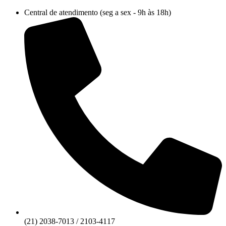
Ir
Central de atendimento (seg a sex - 9h às 18h)
para
o
conteúdo
(21) 2038-7013 / 2103-4117