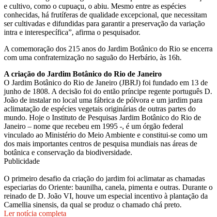
e cultivo, como o cupuaçu, o abiu. Mesmo entre as espécies
conhecidas, há frutíferas de qualidade excepcional, que necessitam
ser cultivadas e difundidas para garantir a preservação da variação
intra e interespecífica”, afirma o pesquisador.
A comemoração dos 215 anos do Jardim Botânico do Rio se encerra
com uma confraternização no saguão do Herbário, às 16h.
A criação do Jardim Botânico do Rio de Janeiro
O Jardim Botânico do Rio de Janeiro (JBRJ) foi fundado em 13 de
junho de 1808. A decisão foi do então príncipe regente português D.
João de instalar no local uma fábrica de pólvora e um jardim para
aclimatação de espécies vegetais originárias de outras partes do
mundo. Hoje o Instituto de Pesquisas Jardim Botânico do Rio de
Janeiro – nome que recebeu em 1995 -, é um órgão federal
vinculado ao Ministério do Meio Ambiente e constitui-se como um
dos mais importantes centros de pesquisa mundiais nas áreas de
botânica e conservação da biodiversidade.
Publicidade
O primeiro desafio da criação do jardim foi aclimatar as chamadas
especiarias do Oriente: baunilha, canela, pimenta e outras. Durante o
reinado de D. João VI, houve um especial incentivo à plantação da
Camellia sinensis, da qual se produz o chamado chá preto.
Ler notícia completa