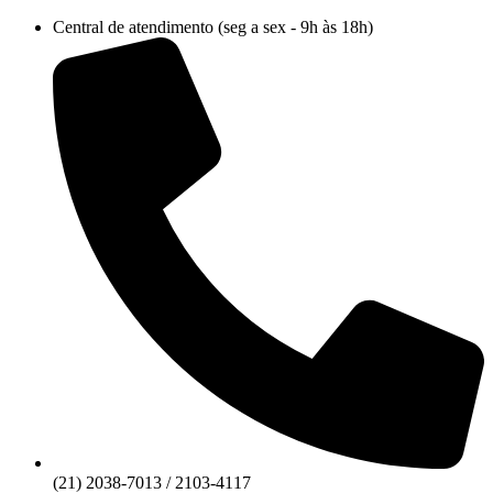
Ir
Central de atendimento (seg a sex - 9h às 18h)
para
o
conteúdo
(21) 2038-7013 / 2103-4117