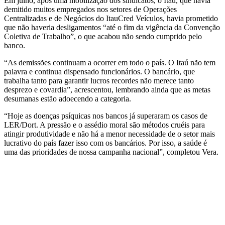
Em julho, após uma mobilização dos sindicatos, o Itaú, que havia
demitido muitos empregados nos setores de Operações
Centralizadas e de Negócios do ItauCred Veículos, havia prometido
que não haveria desligamentos “até o fim da vigência da Convenção
Coletiva de Trabalho”, o que acabou não sendo cumprido pelo
banco.
“As demissões continuam a ocorrer em todo o país. O Itaú não tem
palavra e continua dispensado funcionários. O bancário, que
trabalha tanto para garantir lucros recordes não merece tanto
desprezo e covardia”, acrescentou, lembrando ainda que as metas
desumanas estão adoecendo a categoria.
“Hoje as doenças psíquicas nos bancos já superaram os casos de
LER/Dort. A pressão e o assédio moral são métodos cruéis para
atingir produtividade e não há a menor necessidade de o setor mais
lucrativo do país fazer isso com os bancários. Por isso, a saúde é
uma das prioridades de nossa campanha nacional”, completou Vera.