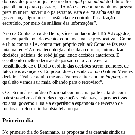
do passado, projetar qual é o melhor
input
para
output
do futuro. Só
que olhando para o passado, a IA não vai encontrar nenhuma pessoa
preta mulher”, advertiu o palestrante. Para ele, “a saída está na
governança algorítmica – instância de controle, fiscalização
escrutínio, por meio de análises das informações”.
Nilo da Cunha Jamardo Beiro, sócio-fundador de LBS Advogados,
também participou do evento, com uma análise provocativa. “Como
eu luto contra a IA, contra meu próprio celular? Como se faz essa
luta, na rede? A nova tecnologia aplicada ao direito, automatizar
decisões judiciais, do robô julgar, lendo decisões anteriores. E
escolhendo melhor decisão do passado não vai reaver a
possibilidade de o Direito evoluir, das decisões serem melhores, de
fato, mais avançadas. Eu posso dizer, decida como o Gilmar Mendes
decidiria? Vai ser aquilo mesmo. Vamos entrar em um
looping
, do
qual não vamos sair mais, olhando para o retrovisor”.
O 3º Seminário Jurídico Nacional continua na parte da tarde com
palestras sobre o futuro das negociações coletivas, as perspectivas
do atual governo Lula e a experiência espanhola de reversão de
pontos da reforma trabalhista feita no país.
Primeiro dia
No primeiro dia do Seminário, as propostas das centrais sindicais