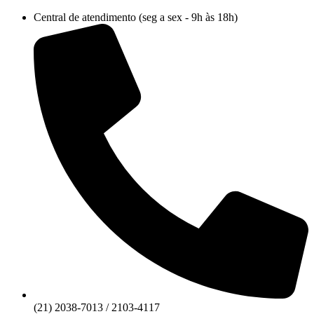
Ir
Central de atendimento (seg a sex - 9h às 18h)
para
o
conteúdo
(21) 2038-7013 / 2103-4117