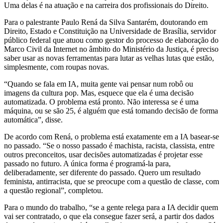
Uma delas é na atuação e na carreira dos profissionais do Direito.
Para o palestrante Paulo Rená da Silva Santarém, doutorando em
Direito, Estado e Constituição na Universidade de Brasília, servidor
público federal que atuou como gestor do processo de elaboração do
Marco Civil da Internet no âmbito do Ministério da Justiça, é preciso
saber usar as novas ferramentas para lutar as velhas lutas que estão,
simplesmente, com roupas novas.
“Quando se fala em IA, muita gente vai pensar num robô ou
imagens da cultura pop. Mas, esquece que ela é uma decisão
automatizada. O problema está pronto. Não interessa se é uma
máquina, ou se são 25, é alguém que está tomando decisão de forma
automática”, disse.
De acordo com Rená, o problema está exatamente em a IA basear-se
no passado. “Se o nosso passado é machista, racista, classista, entre
outros preconceitos, usar decisões automatizadas é projetar esse
passado no futuro. A única forma é programá-la para,
deliberadamente, ser diferente do passado. Quero um resultado
feminista, antirracista, que se preocupe com a questão de classe, com
a questão regional”, completou.
Para o mundo do trabalho, “se a gente relega para a IA decidir quem
vai ser contratado, o que ela consegue fazer será, a partir dos dados