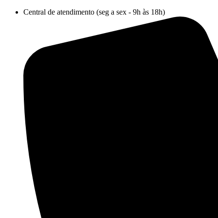
Ir
Central de atendimento (seg a sex - 9h às 18h)
para
o
conteúdo