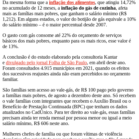
Da mesma forma que a
inflação dos alimentos
, que atingiu 14,72%
no acumulado de 12 meses, a
inflação do gás de cozinha
, afeta
mais as famílias mais pobres, que ganham o salário mínimo (R$
1,212). Em alguns estados, o valor do botijão de gás equivale a 10%
do salário mínimo – é o maior percentual desde 2007.
O gasto com gás consome até 22% do orçamento de serviços
básicos dos mais pobres, enquanto para os mais ricos, esse valor é
de 13%.
A conclusão é do estudo elaborado pela consultoria Kantar
e
divulgado pelo jornal Folha de São Paulo
, em abril deste ano.
Foram consultados 4.915 municípios em 2021, quando os efeitos
dos sucessivos reajustes ainda não eram percebidos no orçamento
familiar.
São famílias sem acesso ao vale-gás, de R$ 100 pago pelo governo
a famílias mais pobres, de agosto a dezembro deste ano. Só recebem
o vale famílias com integrantes que recebem o Auxílio Brasil ou o
Benefício de Prestação Continuada (BPC) que tenham os dados
atualizados no CadÚnico. Para ter direito ao vale-gás, essas famílias
precisam ainda ter renda mensal por pessoa menor ou igual a meio
salário mínimo, R$ 606 neste ano.
Mulheres chefes de família ou que foram vítimas de violência