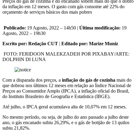
Preços do gás de cozinha e do encanado sobem mais do que o dobro
da inflação em 12 meses. O gasto com gás consome até 22% do
orçamento de serviços básicos dos mais pobres
Publicado:
19 Agosto, 2022 – 14h50 |
Última modificação:
19
Agosto, 2022 – 19h30
Escrito por: Redação CUT
|
Editado por: Marize Muniz
FOTO: FERIDOON MALEKZADEH POR PIXABAY/ARTE:
DOLPHIN DI LUNA
Com a disparada dos preços, a
inflação do gás de cozinha
mais do
que dobrou nos últimos 12 meses em relação ao Índice Nacional de
Preços ao Consumidor Amplo (IPCA), a inflação oficial do Brasil,
do Instituto Brasileiro de Geografia e Estatística (IBGE).
Até julho, o IPCA geral acumulava alta de 10,07% em 12 meses.
No mesmo período, ou seja, de julho do ano passado a julho deste
ano, o gás encanado subiu 26,29%, e o gás de botijão de 13 quilos
subiu 21,82%.