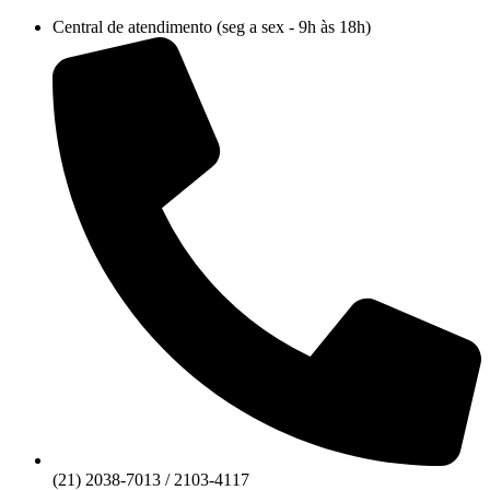
Ir
Central de atendimento (seg a sex - 9h às 18h)
para
o
conteúdo
(21) 2038-7013 / 2103-4117