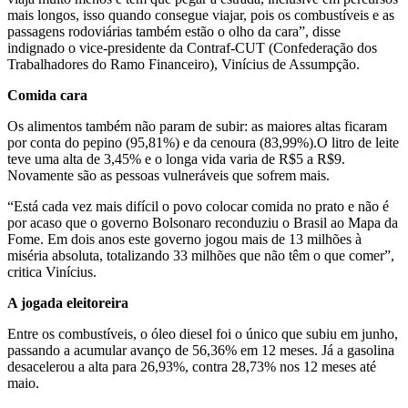
mais longos, isso quando consegue viajar, pois os combustíveis e as
passagens rodoviárias também estão o olho da cara”, disse
indignado o vice-presidente da Contraf-CUT (Confederação dos
Trabalhadores do Ramo Financeiro), Vinícius de Assumpção.
Comida cara
Os alimentos também não param de subir: as maiores altas ficaram
por conta do pepino (95,81%) e da cenoura (83,99%).O litro de leite
teve uma alta de 3,45% e o longa vida varia de R$5 a R$9.
Novamente são as pessoas vulneráveis que sofrem mais.
“Está cada vez mais difícil o povo colocar comida no prato e não é
por acaso que o governo Bolsonaro reconduziu o Brasil ao Mapa da
Fome. Em dois anos este governo jogou mais de 13 milhões à
miséria absoluta, totalizando 33 milhões que não têm o que comer”,
critica Vinícius.
A jogada eleitoreira
Entre os combustíveis, o óleo diesel foi o único que subiu em junho,
passando a acumular avanço de 56,36% em 12 meses. Já a gasolina
desacelerou a alta para 26,93%, contra 28,73% nos 12 meses até
maio.