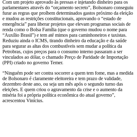
Com um projeto aprovado às pressas e injetando dinheiro para os
parlamentares através do “orçamento secreto”, Bolsonaro conseguiu
furar as regras que proíbem determinados gastos próximo da eleição
e mudou as restrições constitucionais, aprovando o “estado de
emergência” para liberar projetos que elevam programas sociais de
renda como o Bolsa Família (que o governo mudou o nome para
“Auxílio Brasil”) e tem até mimos para caminhoneiros e taxistas.
Reduziu ainda o ICMS, tirando dinheiro da educação e da saúde
para segurar as altas dos combustíveis sem mudar a política da
Petrobras, cujos preços para o consumo interno passaram a ser
vinculados ao dólar, o chamado Preço de Paridade de Importação
(PPI) criado no governo Temer.
“Ninguém pode ser contra socorrer a quem tem fome, mas a medida
de Bolsonaro é claramente eleitoreira e tem prazo de validade,
dezembro deste ano, ou seja um mês após o segundo turno das
eleições. E quem criou o agravamento da crise e o aumento da
miséria foi a própria política econômica do atual governo”,
acrescentou Vinícius.