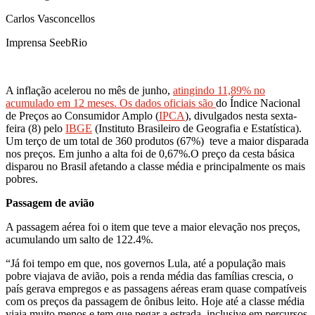
Carlos Vasconcellos
Imprensa SeebRio
A inflação acelerou no mês de junho,
atingindo 11,89% no
acumulado em 12 meses. Os dados oficiais são
do Índice Nacional
de Preços ao Consumidor Amplo (
IPCA
), divulgados nesta sexta-
feira (8) pelo
IBGE
(Instituto Brasileiro de Geografia e Estatística).
Um terço de um total de 360 produtos (67%) teve a maior disparada
nos preços. Em junho a alta foi de 0,67%.O preço da cesta básica
disparou no Brasil afetando a classe média e principalmente os mais
pobres.
Passagem de avião
A passagem aérea foi o item que teve a maior elevação nos preços,
acumulando um salto de 122.4%.
“Já foi tempo em que, nos governos Lula, até a população mais
pobre viajava de avião, pois a renda média das famílias crescia, o
país gerava empregos e as passagens aéreas eram quase compatíveis
com os preços da passagem de ônibus leito. Hoje até a classe média
viaja muito menos e tem que pegar a estrada, inclusive em percursos