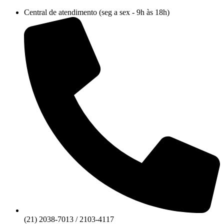
Ir
Central de atendimento (seg a sex - 9h às 18h)
para
o
conteúdo
(21) 2038-7013 / 2103-4117