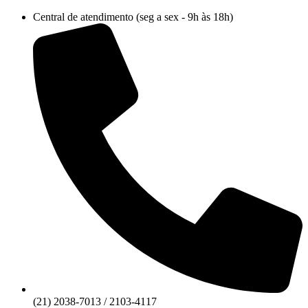
Ir
Central de atendimento (seg a sex - 9h às 18h)
para
o
conteúdo
(21) 2038-7013 / 2103-4117