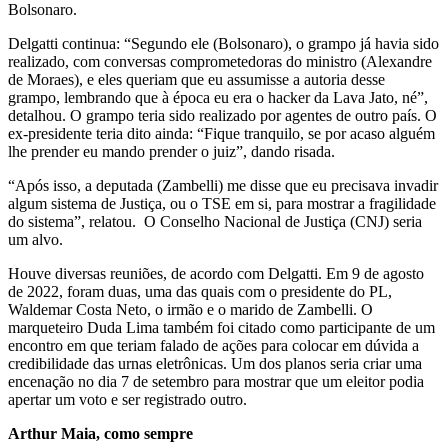
Bolsonaro.
Delgatti continua: “Segundo ele (Bolsonaro), o grampo já havia sido
realizado, com conversas comprometedoras do ministro (Alexandre
de Moraes), e eles queriam que eu assumisse a autoria desse
grampo, lembrando que à época eu era o hacker da Lava Jato, né”,
detalhou. O grampo teria sido realizado por agentes de outro país. O
ex-presidente teria dito ainda: “Fique tranquilo, se por acaso alguém
lhe prender eu mando prender o juiz”, dando risada.
“Após isso, a deputada (Zambelli) me disse que eu precisava invadir
algum sistema de Justiça, ou o TSE em si, para mostrar a fragilidade
do sistema”, relatou. O Conselho Nacional de Justiça (CNJ) seria
um alvo.
Houve diversas reuniões, de acordo com Delgatti. Em 9 de agosto
de 2022, foram duas, uma das quais com o presidente do PL,
Waldemar Costa Neto, o irmão e o marido de Zambelli. O
marqueteiro Duda Lima também foi citado como participante de um
encontro em que teriam falado de ações para colocar em dúvida a
credibilidade das urnas eletrônicas. Um dos planos seria criar uma
encenação no dia 7 de setembro para mostrar que um eleitor podia
apertar um voto e ser registrado outro.
Arthur Maia, como sempre