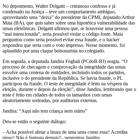
No depoimento, Walter Delgatti – criminoso confesso e já
condenado na Justiça – teve um comportamento ambíguo,
aproveitando uma “deixa” do presidente da CPMI, deputado Arthur
Maia (BA), que quis saber sobre uma hipotética vulnerabilidade das
urnas eletrônicas. Delgatti afirmou que, se houvesse uma pessoa
“mal intencionada”, seria possível violar o código fonte. Maia
perguntou como seria possível evitar essa fraude, e o hacker
respondeu que seria com o voto impresso. Nesse momento, foi
aplaudido por uma claque bolsonarista no colegiado.
Em seguida, a deputada Jandira Feghali (PCdoB-RJ) reagiu. “O
processo de checagem e comprovação da integridade das urnas
envolve uma centena de entidades, incluindo todos os partidos,
inclusive o do presidente da República. Se havia fraude, o PL
participou da fraude. O teste de integridade é feito na véspera da
eleição, durante e depois da eleição”, disse Jandira, lembrando que o
teste é feito em cidades de todos os tamanhos com urnas
aleatoriamente sorteadas, por auditorias externas.
Jandira: “Aqui não tem criança nem otário”
Deu-se então o seguinte diálogo:
– Acha possível afetar a lisura de uma urna como essa? Acredita
nisso? Não é fantasia demais?– perguntou Jandira