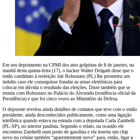
Em seu depoimento na CPMI dos atos golpistas de 8 de janeiro, na
manhã desta quinta-feira (17), o hacker Walter Delgatti disse que o
então candidato à reeleição Jair Bolsonaro (PL) lhe prometeu um
indulto caso ele conseguisse fraudar as urnas eletrônicas para
colocar em dúvida o resultado das eleições. Disse também que se
reuniu com Bolsonaro no Palácio do Alvorada (residência oficial da
Presidência) e que foi cinco vezes ao Ministério da Defesa.
O depoente revelou ainda detalhes de contatos que teve com o então
presidente, ainda desconhecidos publicamente, como uma ligação
telefônica quando estava na estrada com a deputada Carla Zambelli
(PL-SP), no interior paulista. Segundo o relato, na ocasião ele
encontrou Zambelli num posto de gasolina e ela inseriu um chip
novo no celular também “aparentemente novo” para, então, ligar a