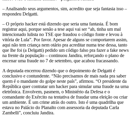
– Analisando seus argumentos, sim, acredito que seja fantasia isso –
respondeu Delgatti.
– O próprio hacker está dizendo que seria uma fantasia. É bom
registrar aqui, porque senão a tese aqui vai ser “ah, tinha um mal
intencionado lulista no TSE que fraudou o código fonte e levou à
vitória de Lula”. Por favor. Apesar de alguns se comportarem assim,
aqui não tem criança nem otário pra acreditar numa tese dessa, tanto
que lhe foi (a Delgatti) pedido um código falso pra fazer a fake news
na frente da população – continuou Jandira, reforçando o plano de
encenar uma fraude no 7 de setembro, que acabou fracassando.
A deputada encerrou dizendo que o depoimento de Delgatti é
conclusivo e contundente. “Não precisamos de mais nada pra saber
quem é o mandante do golpe neste país”, afirmou. “O presidente da
República quer contratar um hacker para simular uma fraude na urna
eletrônica. Envolvem, pasmem, o Ministério da Defesa e o
comandante do Exército na tentativa de fraudar uma eleição ou criar
um ambiente. É um crime atrás do outro. Isto é uma quadrilha que
estava no Palácio do Planalto com assessoria da deputada Carla
Zambelli”, concluiu Jandira.