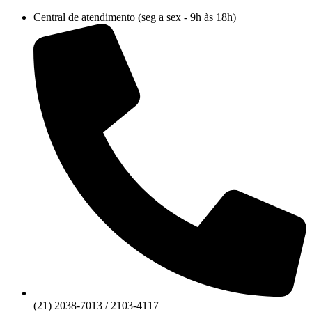
Ir
Central de atendimento (seg a sex - 9h às 18h)
para
o
conteúdo
(21) 2038-7013 / 2103-4117