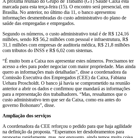
A próxima reunião do Grupo de Trabalho (GT) Saúde Caixa está
marcada para esta terça-feira (15). O encontro será presencial, em
Brasília. No anterior, no último dia 11, o banco apresentou
informações desmembradas do custo administrativo do plano de
saúde das empregadas e empregados.
Segundo os números, o custo administrativo total é de R$ 124,16
milhões, sendo R$ 56,2 milhões com pessoal e infraestrutura, R$
31,1 milhões com empresas de auditoria médica, R$ 21,8 milhões
com tributos do INSS e R$ 6,02 com sistemas.
“É muito bom a Caixa nos apresentar estes números. Precisamos ter
acesso a eles para poder negociar com maior propriedade. Mas ainda
quero as informações mais detalhadas”, disse a coordenadora da
Comissão Executiva dos Empregados (CEE) da Caixa, Fabiana
Uehara Proscholdt. O banco já havia se comprometido na reunião
anterior a abrir os dados e confirmou que mandará as informações
para a representação dos trabalhadores. “Mas, ressaltamos que o
custo administrativo tem que ser da Caixa, como era antes do
governo Bolsonaro”, disse.
Ampliação dos serviços
A coordenadora da CEE reforçou o pedido para que haja agilidade
na definição da proposta. “Esperamos ter desdobramentos para
propostas rapidamente, mas, por enquanto, ainda temos muita coisa