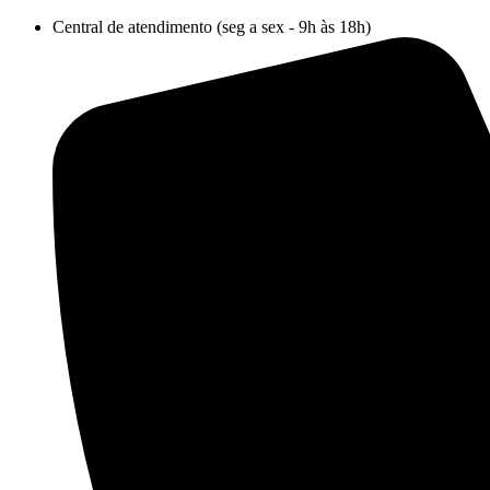
Ir
Central de atendimento (seg a sex - 9h às 18h)
para
o
conteúdo