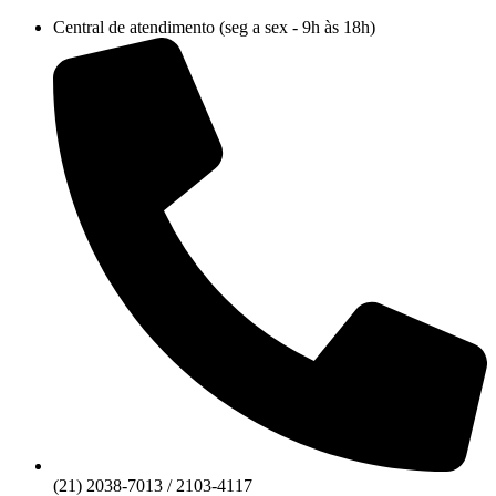
Ir
Central de atendimento (seg a sex - 9h às 18h)
para
o
conteúdo
(21) 2038-7013 / 2103-4117