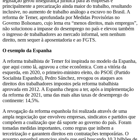
legislação gerou insegurança jurídica para as empresas e
principalmente a precarização ainda maior do trabalho, resultando
inclusive, no aumento de trabalho análogo a escravo no Brasil. A
reforma de Temer, aprofundada por Medidas Provisórias no
Governo Bolsonaro, cujo lema era “menos direitos, mais empregos”,
não solucionou a impasse do desemprego no país e elevou também
o ingresso de trabalhadores ao mercado informal, sem nenhum
direito, nem sequer à aposentadoria e ao FGTS.
O exemplo da Espanha
A reforma trabalhista de Temer foi inspirada no modelo da Espanha,
que aqui como lá, agravou a crise econômica. Com a vitória da
esquerda, em 2020, o primeiro-ministro eleito, do PSOE (Partido
Socialista Espanhol), Pedro Sánchez, revogou os ataques aos
direitos dos trabalhadores impostos pela reforma trabalhista
aprovada em 2012. A Espanha chegou a ter, após a implementação
da reforma de 2021, uma das mais altas taxas de desemprego do
continente: 14,5%.
A revogação da reforma espanhola foi realizada através de uma
ampla negociação que envolveu empresas, sindicatos e partidos que
compõem a coalização que dá suporte ao governo do país. Foram
tomadas medidas importantes, como regras que inibem a
terceirização e garantem direitos em contratações temporárias. O
governo espanhol anunciou ainda que está buscando 10,3 bilhões de