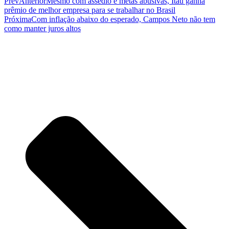
Prev
Anterior
Mesmo com assédio e metas abusivas, Itaú ganha
prêmio de melhor empresa para se trabalhar no Brasil
Próxima
Com inflação abaixo do esperado, Campos Neto não tem
como manter juros altos