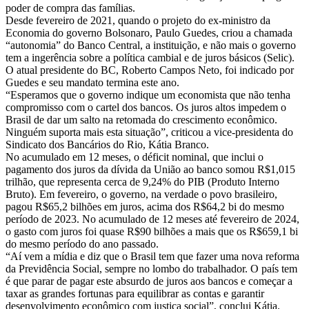
poder de compra das famílias.
Desde fevereiro de 2021, quando o projeto do ex-ministro da
Economia do governo Bolsonaro, Paulo Guedes, criou a chamada
“autonomia” do Banco Central, a instituição, e não mais o governo
tem a ingerência sobre a política cambial e de juros básicos (Selic).
O atual presidente do BC, Roberto Campos Neto, foi indicado por
Guedes e seu mandato termina este ano.
“Esperamos que o governo indique um economista que não tenha
compromisso com o cartel dos bancos. Os juros altos impedem o
Brasil de dar um salto na retomada do crescimento econômico.
Ninguém suporta mais esta situação”, criticou a vice-presidenta do
Sindicato dos Bancários do Rio, Kátia Branco.
No acumulado em 12 meses, o déficit nominal, que inclui o
pagamento dos juros da dívida da União ao banco somou R$1,015
trilhão, que representa cerca de 9,24% do PIB (Produto Interno
Bruto). Em fevereiro, o governo, na verdade o povo brasileiro,
pagou R$65,2 bilhões em juros, acima dos R$64,2 bi do mesmo
período de 2023. No acumulado de 12 meses até fevereiro de 2024,
o gasto com juros foi quase R$90 bilhões a mais que os R$659,1 bi
do mesmo período do ano passado.
“Aí vem a mídia e diz que o Brasil tem que fazer uma nova reforma
da Previdência Social, sempre no lombo do trabalhador. O país tem
é que parar de pagar este absurdo de juros aos bancos e começar a
taxar as grandes fortunas para equilibrar as contas e garantir
desenvolvimento econômico com justiça social”, conclui Kátia.