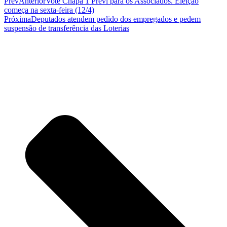
Prev
Anterior
Vote Chapa 1 Previ para os Associados. Eleição
começa na sexta-feira (12/4)
Próxima
Deputados atendem pedido dos empregados e pedem
suspensão de transferência das Loterias