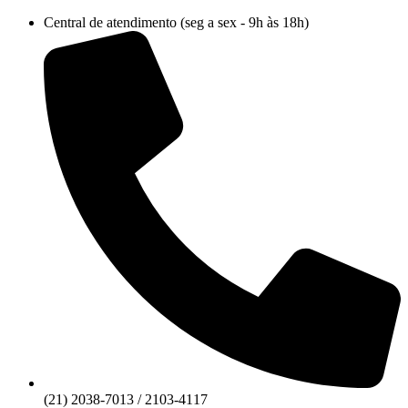
Ir
Central de atendimento (seg a sex - 9h às 18h)
para
o
conteúdo
(21) 2038-7013 / 2103-4117