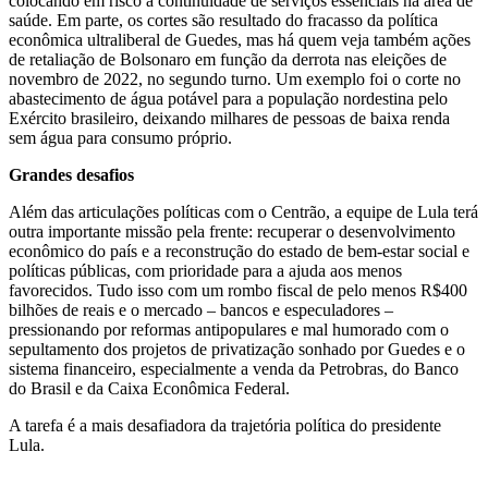
colocando em risco a continuidade de serviços essenciais na área de
saúde. Em parte, os cortes são resultado do fracasso da política
econômica ultraliberal de Guedes, mas há quem veja também ações
de retaliação de Bolsonaro em função da derrota nas eleições de
novembro de 2022, no segundo turno. Um exemplo foi o corte no
abastecimento de água potável para a população nordestina pelo
Exército brasileiro, deixando milhares de pessoas de baixa renda
sem água para consumo próprio.
Grandes desafios
Além das articulações políticas com o Centrão, a equipe de Lula terá
outra importante missão pela frente: recuperar o desenvolvimento
econômico do país e a reconstrução do estado de bem-estar social e
políticas públicas, com prioridade para a ajuda aos menos
favorecidos. Tudo isso com um rombo fiscal de pelo menos R$400
bilhões de reais e o mercado – bancos e especuladores –
pressionando por reformas antipopulares e mal humorado com o
sepultamento dos projetos de privatização sonhado por Guedes e o
sistema financeiro, especialmente a venda da Petrobras, do Banco
do Brasil e da Caixa Econômica Federal.
A tarefa é a mais desafiadora da trajetória política do presidente
Lula.