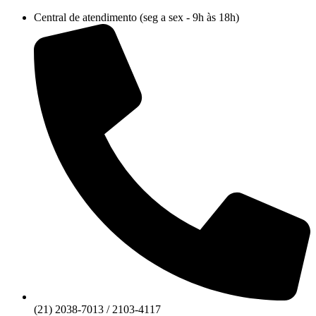
Ir
Central de atendimento (seg a sex - 9h às 18h)
para
o
conteúdo
(21) 2038-7013 / 2103-4117