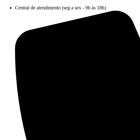
Ir
Central de atendimento (seg a sex - 9h às 18h)
para
o
conteúdo