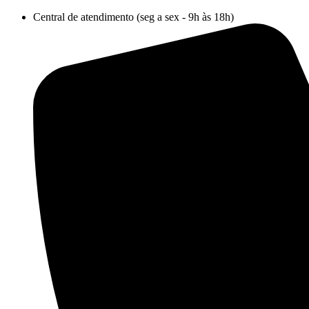
Ir
Central de atendimento (seg a sex - 9h às 18h)
para
o
conteúdo