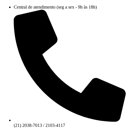
Ir
Central de atendimento (seg a sex - 9h às 18h)
para
o
conteúdo
(21) 2038-7013 / 2103-4117