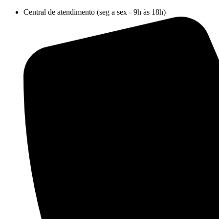
Ir
Central de atendimento (seg a sex - 9h às 18h)
para
o
conteúdo