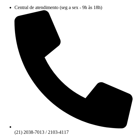
Ir
Central de atendimento (seg a sex - 9h às 18h)
para
o
conteúdo
(21) 2038-7013 / 2103-4117